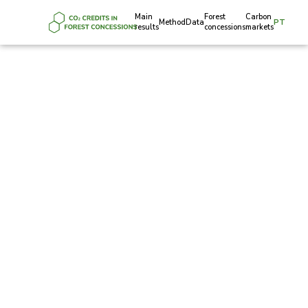
Main
Forest
Carbon
Method
Data
PT
results
concessions
markets